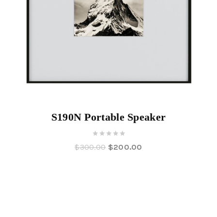
S190N Portable Speaker
0
$
300.00
$
200.00
out
of
5
Angebot!