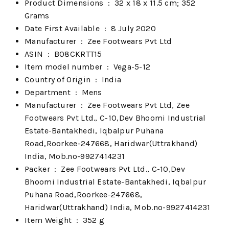
Product Dimensions ‏ : ‎
32 x 18 x 11.5 cm; 352
Grams
Date First Available ‏ : ‎
8 July 2020
Manufacturer ‏ : ‎
Zee Footwears Pvt Ltd
ASIN ‏ : ‎
B08CKRTT15
Item model number ‏ : ‎
Vega-5-12
Country of Origin ‏ : ‎
India
Department ‏ : ‎
Mens
Manufacturer ‏ : ‎
Zee Footwears Pvt Ltd, Zee
Footwears Pvt Ltd., C-10,Dev Bhoomi Industrial
Estate-Bantakhedi, Iqbalpur Puhana
Road,Roorkee-247668, Haridwar(Uttrakhand)
India, Mob.no-9927414231
Packer ‏ : ‎
Zee Footwears Pvt Ltd., C-10,Dev
Bhoomi Industrial Estate-Bantakhedi, Iqbalpur
Puhana Road,Roorkee-247668,
Haridwar(Uttrakhand) India, Mob.no-9927414231
Item Weight ‏ : ‎
352 g