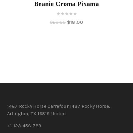
Beanie Croma Pixama
0
$
20.00
$
18.00
out
of
5
1487 Rocky Horse Carrefour 1487 Rocky Horse,
Arlington, TX 16819 United
+1 123-456-789