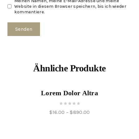
Meinen Namen, meine E-Mail-Adresse und meine
Website in diesem Browser speichern, bis ich wieder
kommentiere.
Ähnliche Produkte
Angebot!
Lorem Dolor Altra
0
$
16.00
–
$
890.00
out
of
5